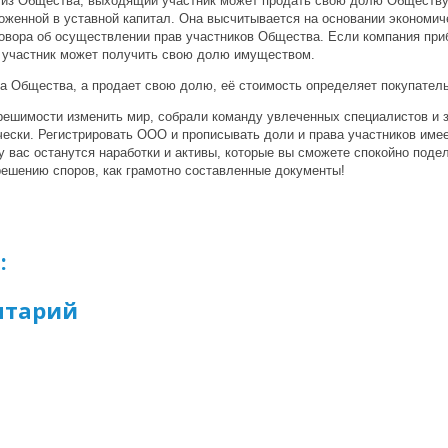
из Общества, выходящий участник может продать свою долю Обществу и
оженной в уставной капитал. Она высчитывается на основании экономич
говора об осуществлении прав участников Общества. Если компания при
 участник может получить свою долю имуществом.
ва Общества, а продает свою долю, её стоимость определяет покупатель
решимости изменить мир, собрали команду увлеченных специалистов и за
ески. Регистрировать
ООО
и прописывать доли и права участников име
у вас останутся наработки и активы, которые вы сможете спокойно поде
решению споров, как грамотно составленные документы!
:
нтарий