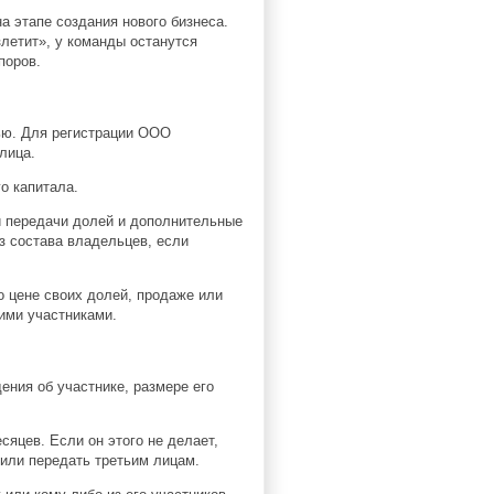
 этапе создания нового бизнеса.
злетит», у команды останутся
поров.
ью. Для регистрации
ООО
лица.
о капитала.
и передачи долей и дополнительные
з состава владельцев, если
о цене своих долей, продаже или
ими участниками.
ения об участнике, размере его
яцев. Если он этого не делает,
или передать третьим лицам.