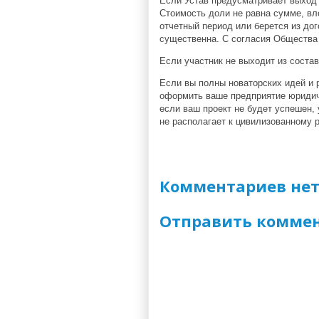
Если Устав предусматривает выход 
Стоимость доли не равна сумме, вл
отчетный период или берется из до
существенна. С согласия Общества
Если участник не выходит из соста
Если вы полны новаторских идей и 
оформить ваше предприятие юридич
если ваш проект не будет успешен, 
не располагает к цивилизованному 
Комментариев нет
Отправить комме