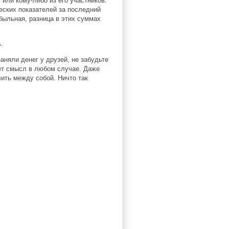
ли кому-либо из его участников.
еских показателей за последний
быльная, разница в этих суммах
.
няли денег у друзей, не забудьте
ет смысл в любом случае. Даже
лить между собой. Ничто так