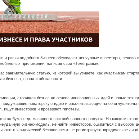
ию и риски подобного бизнеса обсуждают венчурные инвесторы, пенсион
 мобильных приложений, написав свой «Телеграмм».
ас занимательную статью, из которой вы узнаете, как участникам старт
ли бизнеса, права и обязанности.
омпания, строящая бизнес на основе инновационных идей и новых техно
 придумавшие новаторскую идею и рассчитывающие на её оглушительн
п, ищут инвесторов и проверяют гипотезы.
идеи на бумаге до массового востребованного продукта. На каждом этап
неудачную бизнес-модель, не найти инвесторов, ошибиться с выбором ц
бывают о юридической безопасности: не регистрируют юридическое лицо 