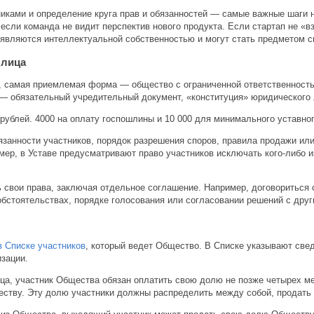
ками и определение круга прав и обязанностей — самые важные шаги на
 если команда не видит перспектив нового продукта. Если стартап не «в
 являются интеллектуальной собственностью и могут стать предметом с
 лица
й, самая приемлемая форма — общество с ограниченной ответственност
— обязательный учредительный документ, «конституция» юридического 
рублей. 4000 на оплату госпошлины и 10 000 для минимального уставног
язанности участников, порядок разрешения споров, правила продажи ил
мер, в Уставе предусматривают право участников исключать кого-либо и
 свои права, заключая отдельное соглашение. Например, договориться 
бстоятельствах, порядке голосования или согласовании решений с друг
в Списке участников
, который ведет Общество. В Списке указывают свед
зации.
ца, участник Общества обязан оплатить свою долю не позже четырех мес
ству. Эту долю участники должны распределить между собой, продать 