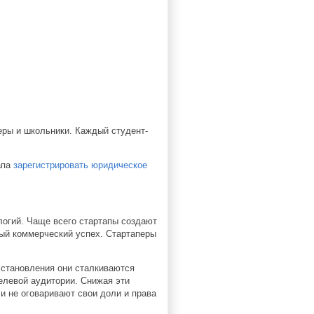
еры и школьники. Каждый студент-
апа
зарегистрировать юридическое
логий. Чаще всего стартапы создают
ый коммерческий успех. Стартаперы
е становления они сталкиваются
елевой аудитории. Снижая эти
и не оговаривают свои доли и права