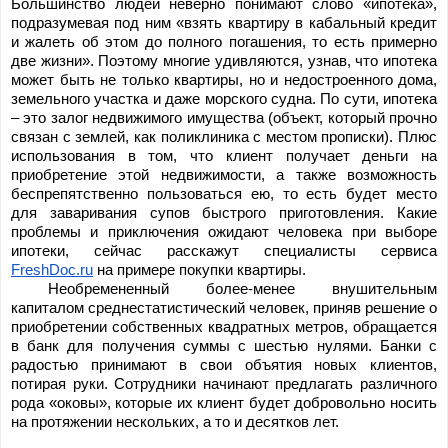
Большинство людей неверно понимают слово «ипотека», 
подразумевая под ним «взять квартиру в кабальный кредит 
и жалеть об этом до полного погашения, то есть примерно 
две жизни». Поэтому многие удивляются, узнав, что ипотека 
может быть не только квартиры, но и недостроенного дома, 
земельного участка и даже морского судна. По сути, ипотека 
– это залог недвижимого имущества (объект, который прочно 
связан с землей, как поликлиника с местом прописки). Плюс 
использования в том, что клиент получает деньги на 
приобретение этой недвижимости, а также возможность 
беспрепятственно пользоваться ею, то есть будет место 
для заваривания супов быстрого приготовления. Какие 
проблемы и приключения ожидают человека при выборе 
ипотеки, сейчас расскажут специалисты сервиса 
FreshDoc.ru
 на примере покупки квартиры.
Необремененный более-менее внушительным 
капиталом среднестатистический человек, приняв решение о 
приобретении собственных квадратных метров, обращается 
в банк для получения суммы с шестью нулями. Банки с 
радостью принимают в свои объятия новых клиентов, 
потирая руки. Сотрудники начинают предлагать различного 
рода «оковы», которые их клиент будет добровольно носить 
на протяжении нескольких, а то и десятков лет.