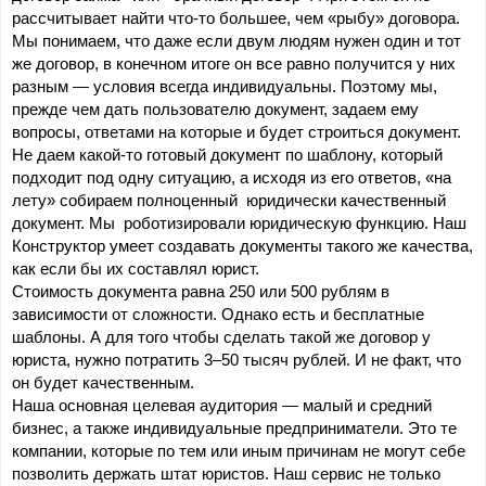
рассчитывает найти что-то большее, чем «рыбу» договора. 
Мы понимаем, что даже если двум людям нужен один и тот 
же договор, в конечном итоге он все равно получится у них 
разным — условия всегда индивидуальны. Поэтому мы, 
прежде чем дать пользователю документ, задаем ему 
вопросы, ответами на которые и будет строиться документ.
Не даем какой-то готовый документ по шаблону, который 
подходит под одну ситуацию, а исходя из его ответов, «на 
лету» собираем полноценный  юридически качественный 
документ. Мы  роботизировали юридическую функцию. Наш 
Конструктор умеет создавать документы такого же качества, 
как если бы их составлял юрист.
Стоимость документа равна 250 или 500 рублям в 
зависимости от сложности. Однако есть и бесплатные 
шаблоны. А для того чтобы сделать такой же договор у 
юриста, нужно потратить 3–50 тысяч рублей. И не факт, что 
он будет качественным.
Наша основная целевая аудитория — малый и средний 
бизнес, а также индивидуальные предприниматели. Это те 
компании, которые по тем или иным причинам не могут себе 
позволить держать штат юристов. Наш сервис не только 