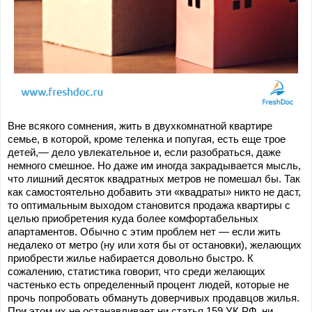
Вне всякого сомнения, жить в двухкомнатной квартире 
семье, в которой, кроме теленка и попугая, есть еще трое 
детей,— дело увлекательное и, если разобраться, даже 
немного смешное. Но даже им иногда закрадывается мысль, 
что лишний десяток квадратных метров не помешал бы. Так 
как самостоятельно добавить эти «квадраты» никто не даст, 
то оптимальным выходом становится продажа квартиры с 
целью приобретения куда более комфортабельных 
апартаментов. Обычно с этим проблем нет — если жить 
недалеко от метро (ну или хотя бы от остановки), желающих 
приобрести жилье набирается довольно быстро. К 
сожалению, статистика говорит, что среди желающих 
частенько есть определенный процент людей, которые не 
прочь попробовать обмануть доверчивых продавцов жилья. 
При этом их не останавливает ни статья 159 УК РФ, ни 