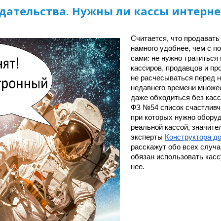
дательства. Нужны ли кассы интерн
Считается, что продавать 
намного удобнее, чем с п
сами: не нужно тратиться
кассиров, продавцов и пр
не расчесываться перед н
недавнего времени множес
даже обходиться без касс
ФЗ №54 список счастливчи
при которых нужно оборуд
реальной кассой, значите
эксперты 
Конструктора до
расскажут обо всех случая
обязан использовать кассу
нее.