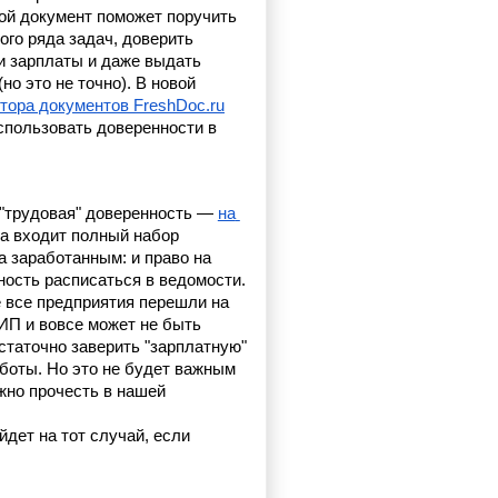
той документ поможет поручить 
го ряда задач, доверить 
 зарплаты и даже выдать 
но это не точно). В новой 
тора документов FreshDoc.ru
спользовать доверенности в 
"трудовая" доверенность — 
на 
а входит полный набор 
а заработанным: и право на 
ность расписаться в ведомости. 
 все предприятия перешли на 
ИП и вовсе может не быть 
статочно заверить "зарплатную" 
боты. Но это не будет важным 
жно прочесть в нашей 
дет на тот случай, если 