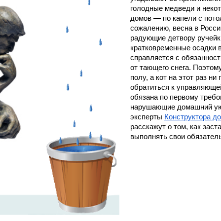
голодные медведи и некот
домов — по капели с пото
сожалению, весна в России
радующие детвору ручейки 
кратковременные осадки в 
справляется с обязанност
от тающего снега. Поэтом
полу, а кот на этот раз ни
обратиться к управляющей
обязана по первому требо
нарушающие домашний уют 
эксперты 
Конструктора до
расскажут о том, как зас
выполнять свои обязатель