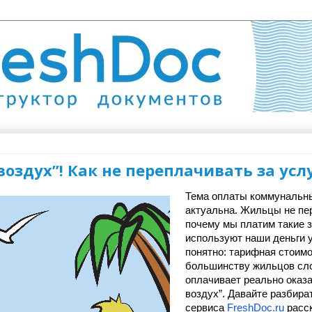
воздух”! Как не переплачивать за усл
Тема оплаты коммунальны
актуальна.
Жильцы не пер
почему мы платим такие з
используют наши деньги 
понятно: тарифная стоимо
большинству жильцов слож
оплачивает реально оказан
воздух”. Давайте разбират
сервиса 
FreshDoc.ru
 расс