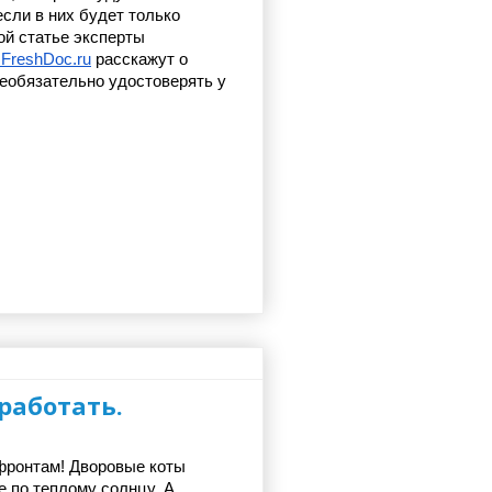
сли в них будет только 
подпись доверителя. В этой статье эксперты 
 FreshDoc.ru
 расскажут о 
еобязательно удостоверять у 
работать.
фронтам! Дворовые коты 
 по теплому солнцу. А 