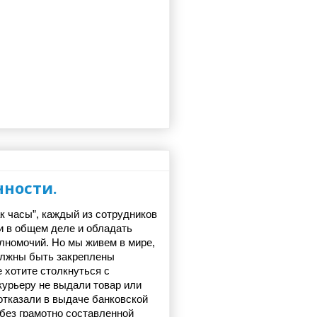
нности.
к часы”, каждый из сотрудников 
и в общем деле и обладать 
номочий. Но мы живем в мире, 
лжны быть закреплены 
 хотите столкнуться с 
курьеру не выдали товар или 
отказали в выдаче банковской 
справки, вам не обойтись без грамотно составленной 