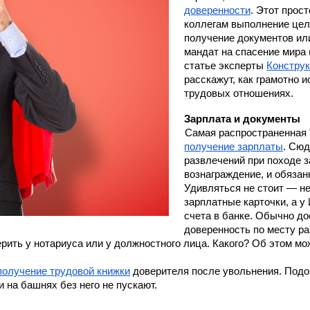
доверенности
. Этот прос
коллегам выполнение цело
получение документов или
мандат на спасение мира (
статье эксперты 
Конструк
расскажут, как грамотно и
трудовых отношениях.
Зарплата и документы
Самая распространенная 
получение зарплаты
. Сюд
развлечений при походе з
вознаграждение, и обязан
Удивляться не стоит — не
зарплатные карточки, а у 
счета в банке. Обычно до
доверенность по месту ра
ерить у нотариуса или у должностного лица. Какого? Об этом мо
получение трудовой книжки
 доверителя после увольнения. Подой
и на башнях без него не пускают.