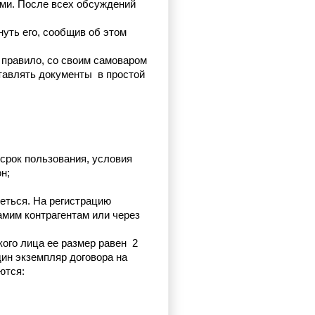
ми. После всех обсуждений 
уть его, сообщив об этом 
правило, со своим самоваром 
тавлять документы  в простой 
рок пользования, условия 
н;
еться. На регистрацию 
мим контрагентам или через 
го лица ее размер равен  2 
ин экземпляр договора на 
ются: