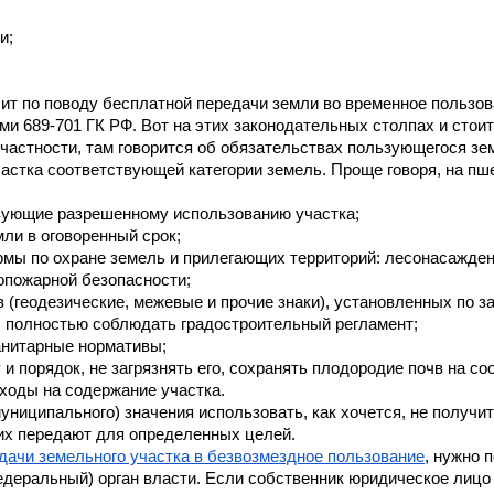
и;
ит по поводу бесплатной передачи земли во временное пользова
ями 689-701 ГК РФ. Вот на этих законодательных столпах и стоит
 частности, там говорится об обязательствах пользующегося зе
астка соответствующей категории земель. Проще говоря, на пше
твующие разрешенному использованию участка;
мли в оговоренный срок;
ы по охране земель и прилегающих территорий: лесонасаждений
опожарной безопасности;
 (геодезические, межевые и прочие знаки), установленных по з
о, полностью соблюдать градостроительный регламент;
анитарные нормативы;
 и порядок, не загрязнять его, сохранять плодородие почв на с
ходы на содержание участка.
униципального) значения использовать, как хочется, не получит
их передают для определенных целей.
дачи земельного участка в безвозмездное пользование
, нужно 
деральный) орган власти. Если собственник юридическое лицо –