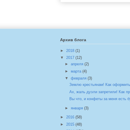
Архив блога
►
2018
(1)
▼
2017
(12)
►
апреля
(2)
►
марта
(4)
▼
февраля
(3)
Землю крестьянам! Как оформить 
Ах, жаль дуэли запретили! Как пр
Вы что, и конфеты за меня есть б
►
января
(3)
►
2016
(58)
►
2015
(48)