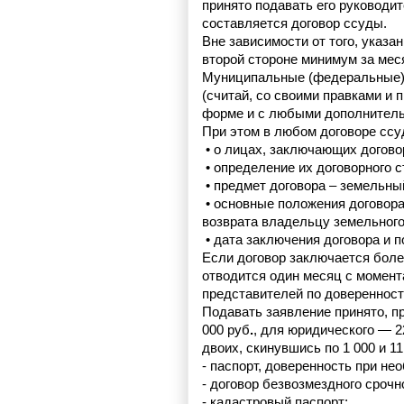
принято подавать его руководи
составляется договор ссуды.
Вне зависимости от того, указа
второй стороне минимум за меся
Муниципальные (федеральные) з
(считай, со своими правками и 
форме и с любыми дополнител
При этом в любом договоре сс
 • 
о лицах, заключающих догово
 • 
определение их договорного с
 • 
предмет договора – земельны
 • 
основные положения договора
возврата владельцу земельного 
 • 
дата заключения договора и п
Если договор заключается более
отводится один месяц с момента
представителей по доверенност
Подавать заявление принято, п
000 руб
.
, для юридического — 2
двоих, скинувшись по 1 000 и 11
- паспорт, доверенность при не
- договор безвозмездного сроч
- кадастровый паспорт;