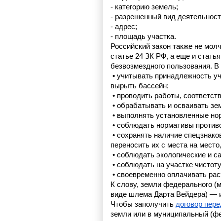
- категорию земель;
- разрешенный вид деятельност
- адрес;
- площадь участка.
Российский закон также не молч
статье 24 ЗК РФ, а еще и стать
безвозмездного пользования. В
 • 
учитывать принадлежность уч
вырыть бассейн;
 • проводить работы, соответс
 • обрабатывать и осваивать зе
 • 
выполнять установленные норм
 • 
соблюдать нормативы против
 • 
сохранять наличие спецзнаков
переносить их с места на мест
 • 
соблюдать экологические и с
 • 
соблюдать на участке чистоту
 • 
своевременно оплачивать рас
К слову, земли федерального (м
виде шлема Дарта Вейдера) — 
Чтобы заполучить 
договор пере
земли или в муниципальный (фе