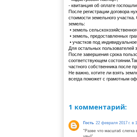
- квитанция об оплате госпошл
После регистрации договора нуж
стоимости земельного участка.
земель:
 • 
земель сельскохозяйственног
 • 
земель, предоставленных гра
 • 
участков под индивидуальное 
Для остальных пользователей з
После завершения срока пользо
соответствующем состоянии.Так
частного собственника после пр
Не важно, хотите ли взять земл
всегда поможет с грамотным о
1 комментарий:
Гость
22 февраля 2017 г. в 
"Разве что масштаб слегка 
увы)"