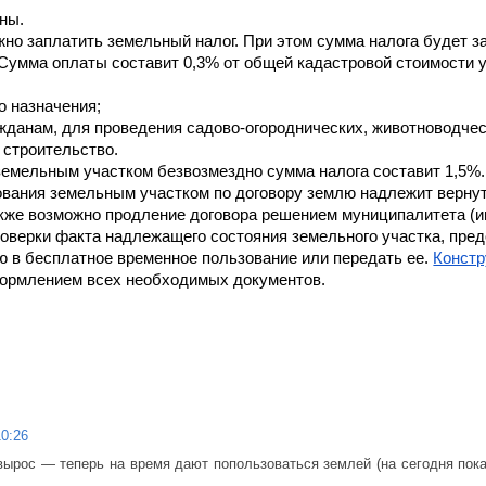
ины.
но заплатить земельный налог. При этом сумма налога будет за
 Сумма оплаты составит 0,3% от общей кадастровой стоимости 
о назначения;
жданам, для проведения садово-огороднических, животноводчес
строительство. 
емельным участком безвозмездно сумма налога составит 1,5%.
вания земельным участком по договору землю надлежит вернут
же возможно продление договора решением муниципалитета (иног
оверки факта надлежащего состояния земельного участка, предо
ю в бесплатное временное пользование или передать ее. 
Констр
формлением всех необходимых документов.
10:26
вырос — теперь на время дают попользоваться землей (на сегодня пока