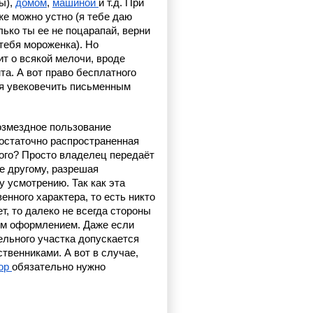
ы), 
домом
, 
машиной 
и т.д. При 
е можно устно (я тебе даю 
ько ты ее не поцарапай, верни 
тебя мороженка). Но 
т о всякой мелочи, вроде 
а. А вот право бесплатного 
владения землей придется увековечить письменным 
озмездное пользование 
остаточно распространенная 
кого? Просто владелец передаёт 
е другому, разрешая 
 усмотрению. Так как эта 
нного характера, то есть никто 
, то далеко не всегда стороны 
м оформлением. Даже если 
ельного участка допускается 
венниками. А вот в случае, 
ор 
обязательно нужно 