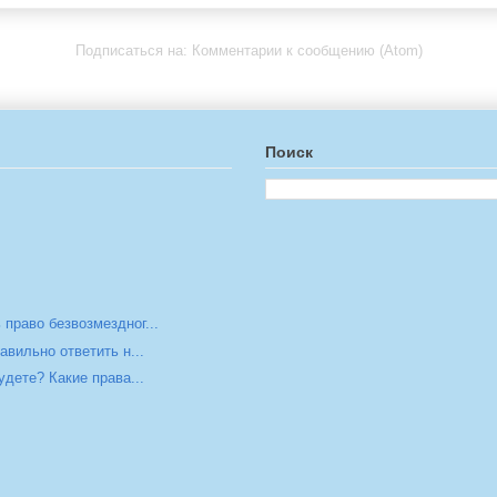
Подписаться на:
Комментарии к сообщению (Atom)
Поиск
право безвозмездног...
авильно ответить н...
удете? Какие права...