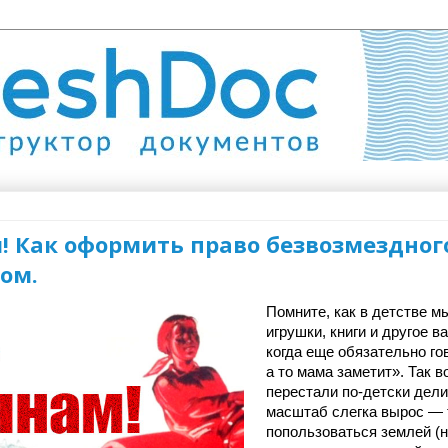
! Как оформить право безвозмездног
ом.
Помните, как в детстве м
игрушки, книги и другое 
когда еще обязательно гов
а то мама заметит». Так во
перестали по-детски дели
масштаб слегка вырос — т
попользоваться землей (н