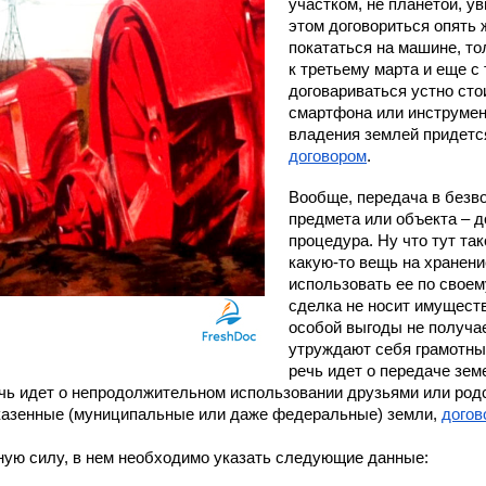
участком, не планетой, ув
этом договориться опять ж
покататься на машине, тол
к третьему марта и еще с 
договариваться устно стои
смартфона или инструмент
договором
.
Вообще, передача в безв
предмета или объекта – д
процедура. Ну что тут та
какую-то вещь на хранени
использовать ее по своему
сделка не носит имуществе
особой выгоды не получает
утруждают себя грамотны
речь идет о передаче зем
чь идет о непродолжительном использовании друзьями или родст
казенные (муниципальные или даже федеральные) земли, 
догов
ную силу, в нем необходимо указать следующие данные: