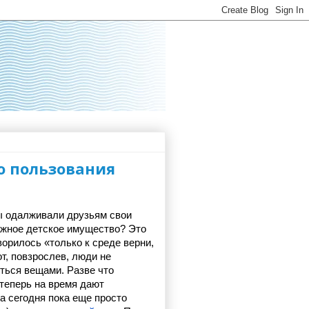
о пользования
ы одалживали друзьям свои 
важное детское имущество? Это 
орилось «только к среде верни, 
т, повзрослев, люди не 
ться вещами. Разве что 
еперь на время дают 
а сегодня пока еще просто 