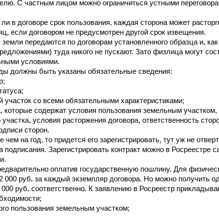
телю. С частным лицом можно ограничиться устными переговора
н ли в договоре срок пользования, каждая сторона может расторгн
ц, если договором не предусмотрен другой срок извещения. 
емли передаются по договорам установленного образца и, как 
предложениями) туда никого не пускают. Зато физлица могут сос
ьными условиями.
уды должны быть указаны обязательные сведения:
р;
татуса;
й участок со всеми обязательными характеристиками;
, которые содержат условия пользования земельным участком, с
участка, условия расторжения договора, ответственность сторо
одписи сторон.
 чем на год, то придется его зарегистрировать, тут уж не отверт
 подписания. Зарегистрировать контракт можно в Росреестре са
и.
редварительно оплатив государственную пошлину. Для физическо
2 000 руб
.
 за каждый экземпляр договора. Но можно получить од
 000 руб
.
 соответственно. К заявлению в Росреестр прикладыва
обходимости;
ного пользования земельным участком;