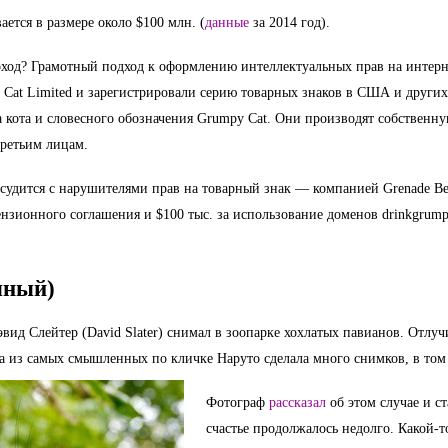
ается в размере около $100 млн. (
данные
 за 2014 год).
оход? Грамотный подход к оформлению интеллектуальных прав на интерн
Cat Limited и зарегистрировали серию товарных знаков в США и других 
 кота и словесного обозначения Grumpy Cat. Они производят собственн
третьим лицам.
судится с нарушителями прав на товарный знак — компанией Grenade Bev
ензионного соглашения и $100 тыс. за использование доменов drinkgrump
чный)
вид Слейтер (David Slater) снимал в зоопарке хохлатых павианов. Отлучи
а из самых смышленных по кличке Наруто сделала много снимков, в том 
Фотограф 
рассказал
 об этом случае и с
счастье продолжалось недолго. Какой-