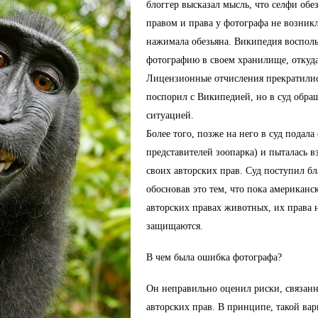
блоггер высказал мысль, что селфи обе
правом и права у фотографа не возникл
нажимала обезьяна. Википедия воспольз
фотографию в своем хранилище, откуда 
Лицензионные отчисления прекратились
поспорил с Википедией, но в суд обращ
ситуацией. 
Более того, позже на него в суд подала 
представителей зоопарка) и пыталась в
своих авторских прав. Суд поступил бл
обосновав это тем, что пока американск
авторских правах животных, их права н
защищаются. 
В чем была ошибка фотографа?
Он неправильно оценил риски, связанн
авторских прав. В принципе, такой ва