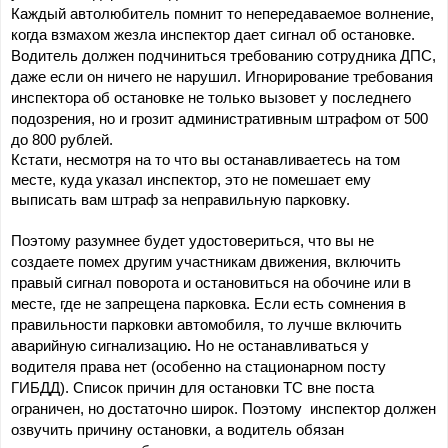
Каждый автолюбитель помнит то непередаваемое волнение, 
когда взмахом жезла инспектор дает сигнал об остановке. 
Водитель должен подчиниться требованию сотрудника ДПС, 
даже если он ничего не нарушил. Игнорирование требования 
инспектора об остановке не только вызовет у последнего 
подозрения, но и грозит административным штрафом от 500 
до 800 рублей.
Кстати, несмотря на то что вы останавливаетесь на том 
месте, куда указал инспектор, это не помешает ему 
выписать вам штраф за неправильную парковку.
Поэтому разумнее будет удостовериться, что вы не 
создаете помех другим участникам движения, включить 
правый сигнал поворота и остановиться на обочине или в 
месте, где не запрещена парковка. Если есть сомнения в 
правильности парковки автомобиля, то лучше включить 
аварийную сигнализацию
.
Н
о не 
останавливаться
 у 
водителя права нет (особенно на стационарном посту 
ГИБДД). Список причин для остановки ТС вне поста 
ограничен, но достаточно широк. Поэтому  инспектор должен 
озвучить причину остановки, а водитель обязан 