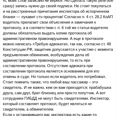
«с моих слов записано не верно». Но сделать такую (или обе 
сразу) запись нужно до своей подписи. Не стоит покупаться 
и на расстроенные причитания инспектора об испорченном 
бланке — лукавит сто процентов! Согласно п. 4 ст. 28.2 КоАП 
водитель прилагает свои объяснения и замечания к 
протоколу, а в соответствии с п. 6 той же статьи водителю 
должны обязательно выдать копию протокола об 
административном правонарушении. А еще в протоколе 
можно написать «Требую адвоката», так как, согласно ст. 48 
Конституции РФ, защитник допускается к участию с момента 
предъявления обвинения, возбуждения дела об 
административном правонарушении, то есть при 
составлении протокола. Отсутствие адвоката при 
составлении протокола является основанием для его 
отмены в суде. Но только если водитель его потребовал.
Стоит помнить также, что любой ваш пассажир – это 
свидетель. И не важно, кем он вам приходится: прабабушка 
друга, сам друг, брат-близнец или просто попутчик. А вот 
сотрудники ГИБДД не могут быть свидетелями. Инспектор, 
который составляет протокол, будет являться не 
свидетелем, а обвинителем.
Если у остановившего вас инспектора есть какие-то 