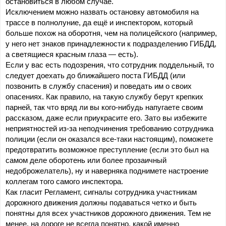
остановиться в любом случае.
Исключением можно назвать остановку автомобиля на 
трассе в полнолуние, да ещё и инспектором, который 
больше похож на оборотня, чем на полицейского (например, 
у него нет знаков принадлежности к подразделению ГИБДД, 
а светящиеся красным глаза — есть).
Если у вас есть подозрения, что сотрудник поддельный, то 
следует доехать до ближайшего поста ГИБДД (или 
позвонить в службу спасения) и поведать им о своих 
опасениях. Как правило, на такую службу берут крепких 
парней, так что вряд ли вы кого-нибудь напугаете своим 
рассказом, даже если приукрасите его. Зато вы избежите 
неприятностей из-за неподчинения требованию сотрудника 
полиции (если он оказался все-таки настоящим), поможете 
предотвратить возможное преступление (если это был на 
самом деле оборотень или более прозаичный 
недоброжелатель), ну и наверняка поднимете настроение 
коллегам того самого инспектора.
Как гласит Регламент, сигналы сотрудника участникам 
дорожного движения должны подаваться четко и быть 
понятны для всех участников дорожного движения. Тем не 
менее, на дороге не всегда понятно, какой именно 