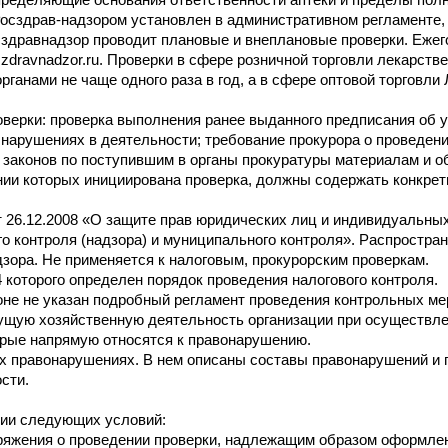
определяющие основания ответственности аптеки и пределы по
осздрав-надзором установлен в административном регламенте, 
осздравнадзор проводит плановые и внеплановые проверки. Ежег
dravnadzor.ru. Проверки в сфере розничной торговли лекарстве
анами не чаще одного раза в год, а в сфере оптовой торговли Л
верки: проверка выполнения ранее выданного предписания об 
нарушениях в деятельности; требование прокурора о проведении
 законов по поступившим в органы прокуратуры материалам и о
нии которых инициирована проверка, должны содержать конкретн
26.12.2008 «О защите прав юридических лиц и индивидуальных
 контроля (надзора) и муниципального контроля». Распространя
зора. Не применяется к налоговым, прокурорским проверкам.
 которого определен порядок проведения налогового контроля.
оне не указан подробный регламент проведения контрольных мер
ущую хозяйственную деятельность организации при осуществлен
орые напрямую относятся к правонарушению.
 правонарушениях. В нем описаны составы правонарушений и п
сти.
нии следующих условий:
яжения о проведении проверки, надлежащим образом оформленн