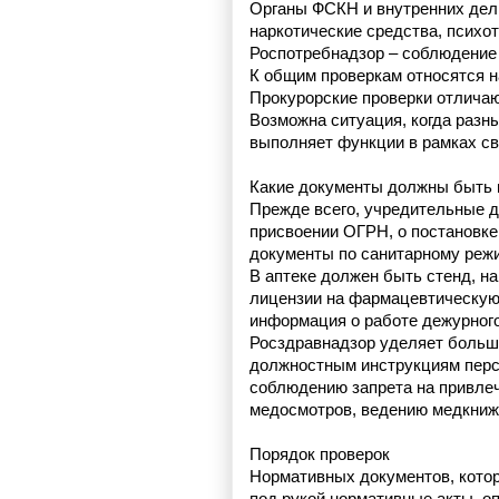
Органы ФСКН и внутренних дел,
наркотические средства, психо
Роспотребнадзор – соблюдение 
К общим проверкам относятся н
Прокурорские проверки отличаю
Возможна ситуация, когда разны
выполняет функции в рамках св
Какие документы должны быть 
Прежде всего, учредительные д
присвоении ОГРН, о постановке н
документы по санитарному режи
В аптеке должен быть стенд, н
лицензии на фармацевтическую 
информация о работе дежурного
Росздравнадзор уделяет большо
должностным инструкциям персо
соблюдению запрета на привлеч
медосмотров, ведению медкниж
Порядок проверок
Нормативных документов, котор