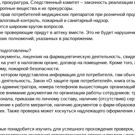
 прокуратура, Следственный комитет – законность реализации 
тропные вещества и их прекурсоры.
прав потребителей медицинских препаратов при розничной про
алоговый контроль, пожарный и санитарный надзор.
тся широким кругом вопросов.
е проверяющие придут в аптеку вместе. Это не будет нарушение
оих полномочий, указанных в распоряжении.
подготовлены?
окументы, лицензия на фармацевтическую деятельность, свидете
а учет в налоговом органе, договор на помещение. Кроме того, п
му, пожарной безопасности.
а котором представлена информация для потребителя, там обыч
деятельность, Закон «О защите прав потребителей», книга отзы
 администратора, номера телефонов вышестоящих организаций 
е внимание документам по организации работы сотрудников: тр
нала, приказам по личному составу, наличию (отсутствию) сер
ение к работе мигрантов, наличию документов о фарм-образован
ек. Также проверка может коснуться надлежащего оформления 
ые понадобится изучить для успешного прохождения проверок, 