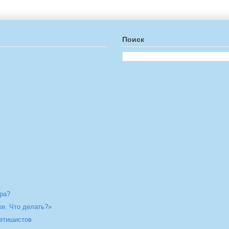
Поиск
ира?
ке. Что делать?»
етишистов