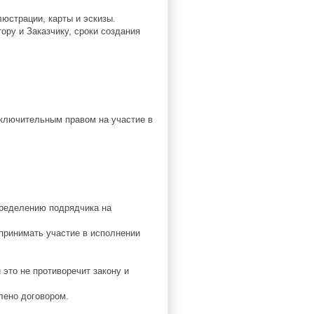
люстрации, карты и эскизы.
ру и Заказчику, сроки создания
сключительным правом на участие в
определению подрядчика на
.
 принимать участие в исполнении
 это не противоречит закону и
лено договором.