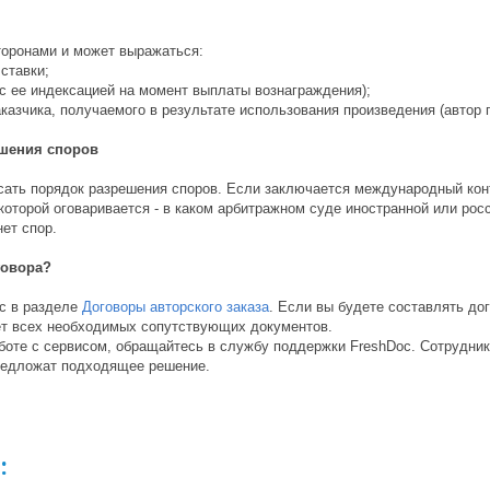
торонами и может выражаться:
ставки;
е с ее индексацией на момент выплаты вознаграждения);
казчика, получаемого в результате использования произведения (автор 
ешения споров
сать порядок разрешения споров. Если заключается международный конт
 которой оговаривается - в каком арбитражном суде иностранной или ро
ет спор.
говора?
oc в разделе
Договоры авторского заказа
. Если вы будете составлять дог
ет всех необходимых сопутствующих документов.
аботе с сервисом, обращайтесь в службу поддержки FreshDoc. Сотрудник
редложат подходящее решение.
: