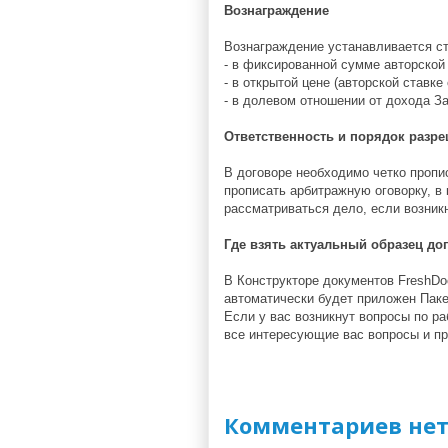
Вознаграждение
Вознаграждение устанавливается с
- в фиксированной сумме авторской 
- в открытой цене (авторской ставк
- в долевом отношении от дохода За
Ответственность и порядок разр
В договоре необходимо четко пропи
прописать арбитражную оговорку, в
рассматриваться дело, если возникн
Где взять актуальный образец до
В Конструкторе документов FreshD
автоматически будет приложен Пак
Если у вас возникнут вопросы по р
все интересующие вас вопросы и п
Комментариев нет