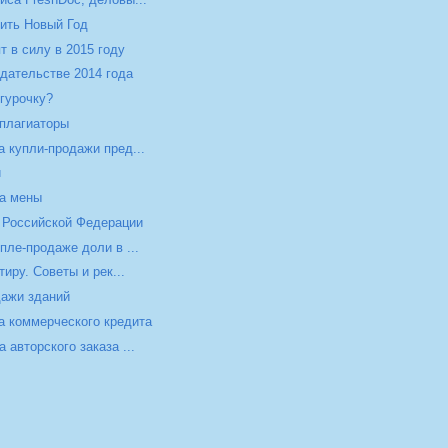
тить Новый Год
т в силу в 2015 году
дательстве 2014 года
егурочку?
 плагиаторы
 купли-продажи пред...
и
ра мены
 Российской Федерации
пле-продаже доли в ...
иру. Советы и рек...
дажи зданий
а коммерческого кредита
авторского заказа ...