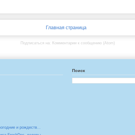
Главная страница
Подписаться на:
Комментарии к сообщению (Atom)
Поиск
огодние и рождеств...
са FreshDoc, деловы...