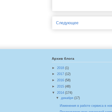
Следующее
Архив блога
►
2018
(1)
►
2017
(12)
►
2016
(58)
►
2015
(48)
▼
2014
(174)
▼
декабря
(17)
Изменения в работе сервиса в нов
Поздравляем пользователей серви