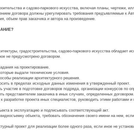
роительства и садово-паркового искусства, включая планы, чертежи, ил
ием договора должны урегулировать требования предъявляемые к Авто
я, объем прав заказчика и автора на произведение.
МАНИЕ?
хитектуры, градостроительства, садово-паркового искусства обладает и
ное не предусмотрено договором.
задания на проектирование.
 которые выдали технические условия.
пособы реализации архитектурного решения.
носить в пределах исходных данных изменения в утвержденный проект.
ть участие в подготовке договоров подряда, организации конкурсов по 
ыть представителем заказчика в иных случаях, определенных договором
 к разработке проекта иных специалистов, руководить этими работами и
бъекта в эксплуатацию и подписывать соответствующий акт.
видеосъемку объекта, требовать обозначения своего имени на нем, если
турный проект для реализации более одного раза, если иное не установ