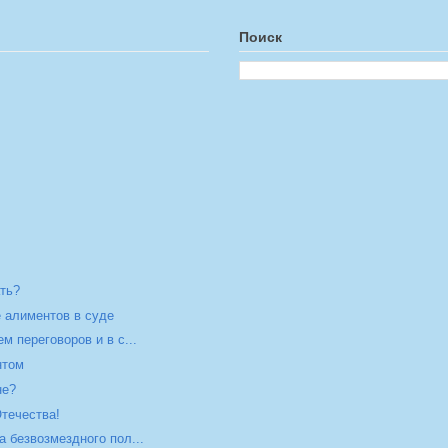
Поиск
ать?
е алиментов в суде
м переговоров и в с...
нтом
не?
течества!
 безвозмездного пол...