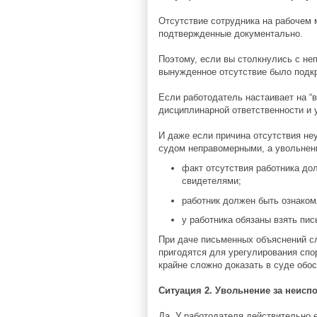
Отсутствие сотрудника на рабочем 
подтвержденные документально.
Поэтому, если вы столкнулись с не
вынужденное отсутствие было подк
Если работодатель настаивает на “
дисциплинарной ответственности и 
И даже если причина отсутствия не
судом неправомерными, а увольнен
факт отсутствия работника до
свидетелями;
работник должен быть ознаком
у работника обязаны взять пис
При даче письменных объяснений сл
пригодятся для урегулирования спо
крайне сложно доказать в суде обос
Ситуация 2. Увольнение за неисп
Да. У работодателя действительно 