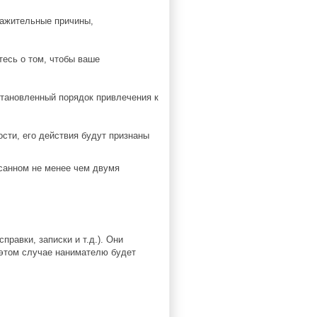
важительные причины,
тесь о том, чтобы ваше
становленный порядок привлечения к
сти, его действия будут признаны
санном не менее чем двумя
равки, записки и т.д.). Они
 этом случае нанимателю будет