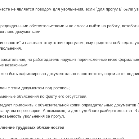
месте не является поводом для увольнения, если "для прогула" были у
предвиденными обстоятельствами и не смогли выйти на работу, позаботь
реплено документами.
виновности” и называет отсутствие прогулом, ему придется соблюдать у
увольнения.
уважительная, но работодатель нарушит перечисленные ниже формально
ие незаконным:
лжен быть зафиксирован документально в соответствующем акте, подпи
лен с этим документом под роспись;
ьменные объяснения по факту его отсутствия.
едует приложить к объяснительной копии оправдательных документов (сп
ра путем переговоров. А возможно, и для судебного разбирательства. В
нованность увольнения за прогул.
олнение трудовых обязанностей
есть такая возможность, но только при соблюдении ряда условий.