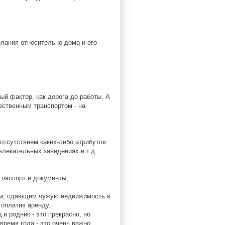
лания относительно дома и его
ый фактор, как дорога до работы. А
ественным транспортом - на
 отсутствием каких-либо атрибутов
влекательных заведениях и т.д.
 паспорт и документы,
том, сдающим чужую недвижимость в
 оплатив аренду.
и родник - это прекрасно, но
время года - это очень важно.