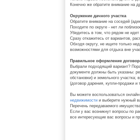
Конечно же обратите внимание на д
Окружение дачного участка
Обратите внимание на соседей (адек
Походите по округе - нет ли поблиз
Убедитесь в том, что рядом не идет
Сразу откажитесь от вариантов, ра
Обходя округу, не ищите только не
возможностями для отдыха вне участ
Правильное оформление договор
Выбрали подходящий вариант? Пора 
документе должны быть указаны: ре
обстановки) и земельного участка;
(договор дарения, купли-продажи и т
Вы можете воспользоваться онлайн
недвижимости
и выберите нужный ва
Перечень передаваемого имущества,
Если у вас возникнут вопросы по р
все интересующие вас вопросы и п