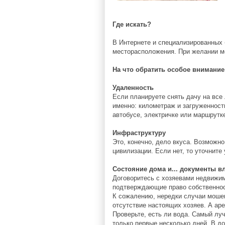
Где искать?
В Интернете и специализированных 
месторасположения. При желании мо
На что обратить особое внимани
Удаленность
Если планируете снять дачу на все 
именно: километраж и загруженност
автобусе, электричке или маршрутк
Инфраструктуру
Это, конечно, дело вкуса. Возможн
цивилизации. Если нет, то уточнит
Состояние дома и... документы в
Договоритесь с хозяевами недвижимо
подтверждающие право собственност
К сожалению, нередки случаи моше
отсутствие настоящих хозяев. А аре
Проверьте, есть ли вода. Самый луч
только первые несколько дней. В до