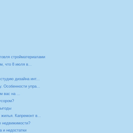
рговля стройматериалами
, что 8 июля в...
студию дизайна инт...
. Особенности упра...
 вас на ...
мусором?
выгоды
 жилья. Капремонт в...
ке недвижимости?
 и недостатки