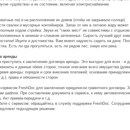
ругие «удобства» и их состояние, включая электроснабжение.
ватные ли) и на расположение их домов (чтобы не закрывали солнце).
ости свалки и мусорных контейнеров. Запах от них в летнюю жару может 
 полным ходом стройка. Звуки из "таких мест" не совместимы с отдыхом
сположенных в низинах и слишком затененных. Сырость лучший друг ком
достатки! Ищите и достоинства. Вам может надоесть сидеть на даче. По
ка. Есть ли где прогуляться, есть ли рядом лес, озеро или река.
а аренды
приступить к заключению договора аренды. Это выгодно для всех - и д
квизиты и данные обеих сторон; точное описание всего имущества (дом
 время аренды; порядок и срок внесения платежей; основание принадле
.д.), права и обязанности сторон.
-сервисом FreshDoc для заключения юридически грамотного договора. 
м шаблон. При составлении документа в сервисе, к нему автоматически
 Акт приема-передачи и т.д.
аботе с сервисом, обращайтесь в службу поддержки FreshDoc. Сотрудник
редложат подходящее решение.