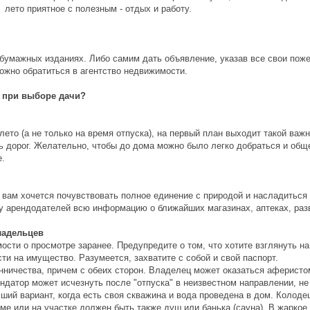
лето приятное с полезным - отдых и работу.
бумажных изданиях. Либо самим дать объявление, указав все свои поже
жно обратиться в агентство недвижимости.
е при выборе дачи?
лето (а не только на время отпуска), на первый план выходит такой важн
ь дорог. Желательно, чтобы до дома можно было легко добраться и общ
е.
о вам хочется почувствовать полное единение с природой и насладиться
е у арендодателей всю информацию о ближайших магазинах, аптеках, раз
ладельцев
сти о просмотре заранее. Предупредите о том, что хотите взглянуть на
и на имущество. Разумеется, захватите с собой и свой паспорт.
нничества, причем с обеих сторон. Владелец может оказаться аферис
ндатор может исчезнуть после "отпуска" в неизвестном направлении, не
ший вариант, когда есть своя скважина и вода проведена в дом. Колодец 
ме или на участке должен быть также душ или банька (сауна). В жаркое 