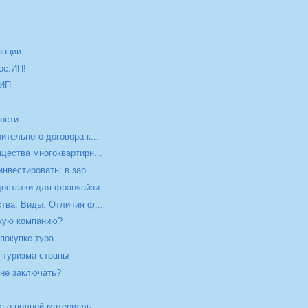
зации
oc.ИП!
 ИП
ости
тельного договора к...
щества многоквартирн...
нвестировать: в зар...
достатки для франчайзи
тва. Виды. Отличия ф...
скую компанию?
покупке тура
 туризма страны
 не заключать?
 о полной материаль...