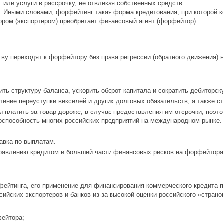
или услуги в рассрочку, не отвлекая собственных средств.
Иными словами, форфейтинг такая форма кредитования, при которой 
ором (экспортером) приобретает финансовый агент (форфейтор).
ву переходят к форфейтору без права регрессии (обратного движения) н
ть структуру баланса, ускорить оборот капитала и сократить дебиторск
ние переуступки векселей и других долговых обязательств, а также ст
 платить за товар дороже, в случае предоставления им отсрочки, поэ
оспособность многих российских предприятий на международном рынке.
.
авка по выплатам.
равлению кредитом и большей части финансовых рисков на форфейтора 
ейтинга, его применение для финансирования коммерческого кредита п
ийских экспортеров и банков из-за высокой оценки российского «странов
фейтора;