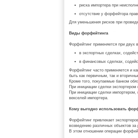
риска импортера при неисполн
отсутствие у форфейтора прав
Для уменьшения рисков при провед
Виды форфейтинга
Форфейтинг применяется при двух в
в экспортных сделках, содейс
в финансовых сделках, содейс
Форфейтинг часто применяется и ка
быть как первичным, так и вторичны
Кроме того, покупаемые банком обя
При инициации сделки экспортером 
При инициации сделки импортером, 
векселей импортера.
Кому выгодно использовать фор
Форфейтинг привлекает экспортеров 
возведению различных объектов за
В этом отношении операции форфейти