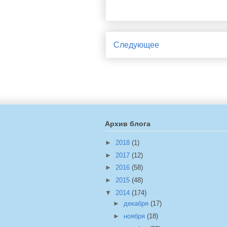
Следующее
Архив блога
►
2018
(1)
►
2017
(12)
►
2016
(58)
►
2015
(48)
▼
2014
(174)
►
декабря
(17)
►
ноября
(18)