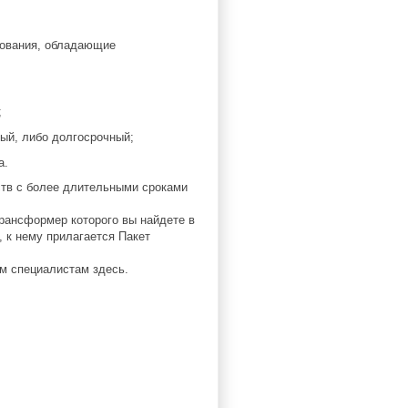
тования, обладающие
;
ый, либо долгосрочный;
а.
ств с более длительными сроками
рансформер которого вы найдете в
, к нему прилагается Пакет
им специалистам здесь.