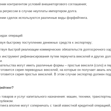
ении контрагентом условий внешнеторгового соглашения;
а регрессии в случае неуплаты импортером долга.
ении сделок используются различные виды форфейтинга.
идах операций:
твуя быстрому поступлению денежных средств к экспортеру;
твуя быстрой реализации коммерческих обязательств долгосрочного хар
к инструмент рефинансирования путем переучета векселей и других дол
м.
зательства могут иметь различные формы – простые векселя (соло) и пе
готовится серия переводных векселей, на которые он получает аваль ил
готовится серия простых векселей. В этом случае экспортер должен по
фейтинг?
товаров и услуг капитального назначения: машин, техники, транспортны
 рубежом.
нга вполне могут соперничать с такой известной кредитной операцией, 