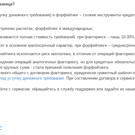
азница?
упку денежного требования) и форфейтинг – схожие инструменты креди
утренних расчетах, форфейтинг в международных;
чивается полная стоимость требований, при факторинге – лишь 10-30%
сят в основном краткосрочный характер, при форфейтинге – среднесрочн
ейтинга исключается риск неплатежа, в отличие от операций факторинг
ведении операций аналогичных факторингу, но для кредитных обязатель
е крупных сумм - стала причиной появления форфейтинга.
много общего с договором факторинга, юридически грамотный шаблон-т
под уступку денежного требования
. При составлении договора в сервисе
аботе с сервисом, обращайтесь в службу поддержки или задайте их наш
: