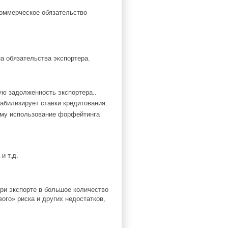
коммерческое обязательство
а обязательства экспортера.
ую задолженность экспортера..
абилизирует ставки кредитования.
тому использование форфейтинга
и т.д.
ри экспорте в большое количество
ого» риска и других недостатков,