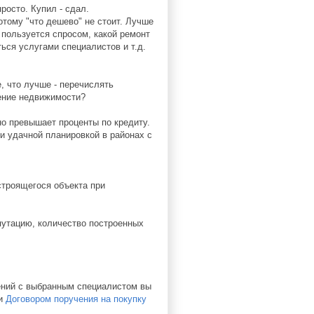
росто. Купил - сдал.
отому "что дешево" не стоит. Лучше
 пользуется спросом, какой ремонт
ься услугами специалистов и т.д.
, что лучше - перечислять
ение недвижимости?
но превышает проценты по кредиту.
и удачной планировкой в районах с
строящегося объекта при
путацию, количество построенных
ений с выбранным специалистом вы
ли
Договором поручения на покупку