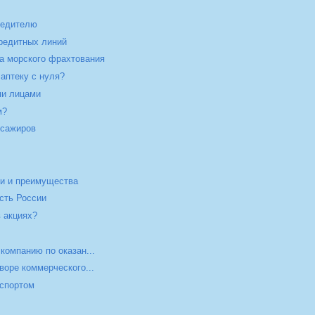
редителю
редитных линий
а морского фрахтования
 аптеку с нуля?
ми лицами
м?
ссажиров
ти и преимущества
сть России
 акциях?
компанию по оказан...
воре коммерческого...
нспортом