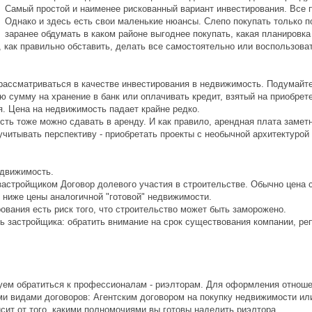
Самый простой и наименее рискованный вариант инвестирования. Все п
Однако и здесь есть свои маленькие нюансы. Слепо покупать только п
заранее обдумать в каком районе выгоднее покупать, какая планировка
, как правильно обставить, делать все самостоятельно или воспользоват
 рассматриваться в качестве инвестирования в недвижимость. Подумайте
сумму на хранение в банк или оплачивать кредит, взятый на приобрет
. Цена на недвижимость падает крайне редко.
сть тоже можно сдавать в аренду. И как правило, арендная плата замет
читывать перспективу - приобретать проекты с необычной архитектурой 
едвижимость.
застройщиком Договор долевого участия в строительстве. Обычно цена 
о ниже цены аналогичной "готовой" недвижимости.
ования есть риск того, что строительство может быть заморожено.
ть застройщика: обратить внимание на срок существования компании, ре
дуем обратиться к профессионалам - риэлторам. Для оформления отнош
ми видами договоров: Агентским договором на покупку недвижимости и
исит от того, какими полномочиями вы готовы наделить риэлтора.