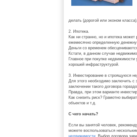
делать (дорогой или эконом класса)
2. Ипотека.
Как ни странно, но и ипотека может
ежемесячно определенную денежную 
Деньги со временем обесцениваются
Кстати, в данном случае недвижимо
Главное при покупке недвижимости у
хорошей инфраструктурой.
3. Инвестирование в строящуюся н
Для этого необходимо заключить с 
заключении такого договора горазд
Правда, при этом варианте инвестир
Как снизить риск? Грамотно выбира
объектов и т.д.
С чего начать?
Если вы занятой человек, рекомен
можете воспользоваться нескольки
недвижимости
. Выбор договора зав