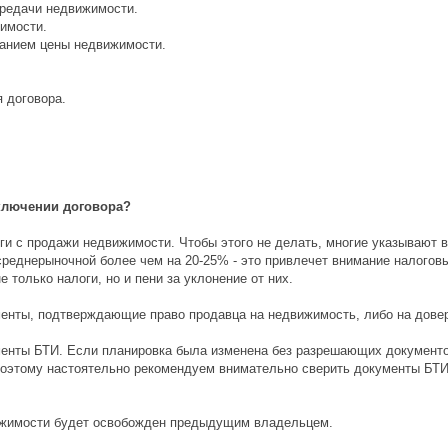
ередачи недвижимости.
имости.
азанием цены недвижимости.
я договора.
аключении договора?
логи с продажи недвижимости. Чтобы этого не делать, многие указывают
среднерыночной более чем на 20-25% - это привлечет внимание налоговы
 только налоги, но и пени за уклонение от них.
менты, подтверждающие право продавца на недвижимость, либо на довер
менты БТИ. Если планировка была изменена без разрешающих документов
оэтому настоятельно рекомендуем внимательно сверить документы БТИ
движимости будет освобожден предыдущим владельцем.