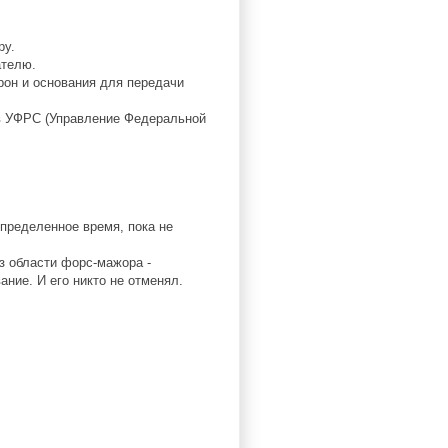
ру.
ателю.
рон и основания для передачи
 в УФРС (Управление Федеральной
определенное время, пока не
из области форс-мажора -
ание. И его никто не отменял.