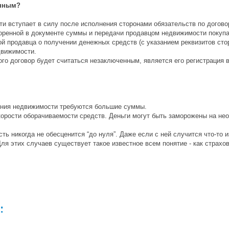
енным?
и вступает в силу после исполнения сторонами обязательств по догово
воренной в документе суммы и передачи продавцом недвижимости покуп
й продавца о получении денежных средств (с указанием реквизитов сто
движимости.
ого договор будет считаться незаключенным, является его регистрация
тения недвижимости требуются большие суммы.
корости оборачиваемости средств. Деньги могут быть заморожены на не
ь никогда не обесценится “до нуля”. Даже если с ней случится что-то 
ля этих случаев существует такое известное всем понятие - как страхов
: