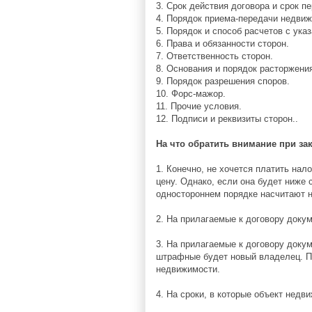
3. Срок действия договора и срок п
4. Порядок приема-передачи недвиж
5. Порядок и способ расчетов с ук
6. Права и обязанности сторон.
7. Ответственность сторон.
8. Основания и порядок расторжени
9. Порядок разрешения споров.
10. Форс-мажор.
11. Прочие условия.
12. Подписи и реквизиты сторон..
На что обратить внимание при з
1. Конечно, не хочется платить на
цену. Однако, если она будет ниже 
одностороннем порядке насчитают не
2. На прилагаемые к договору доку
3. На прилагаемые к договору доку
штрафные будет новый владелец. П
недвижимости.
4. На сроки, в которые объект не