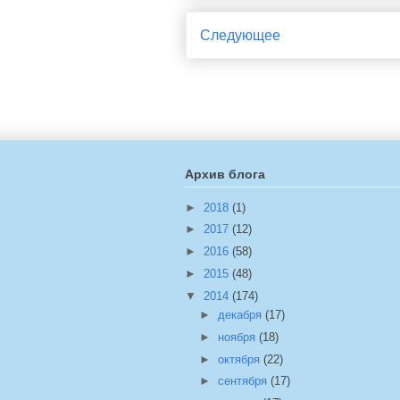
Следующее
Архив блога
►
2018
(1)
►
2017
(12)
►
2016
(58)
►
2015
(48)
▼
2014
(174)
►
декабря
(17)
►
ноября
(18)
►
октября
(22)
►
сентября
(17)