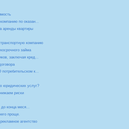
имость
компанию по оказан...
а аренды квартиры
и
ь транспортную компанию
ткосрочного займа
ков, заключая кред...
договора
 потребительском к...
ию юридических услуг?
Снижаем риски
 до конца меся...
чего проще.
 рекламное агентство