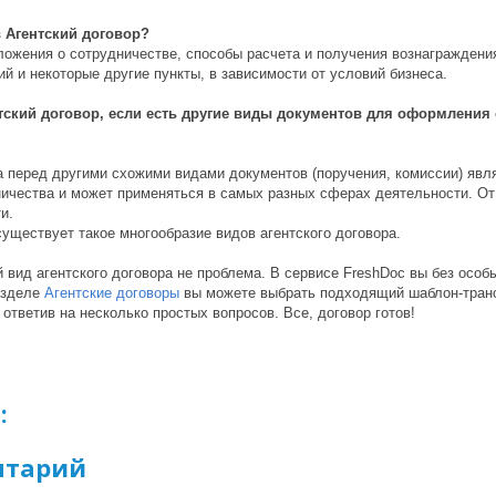
 Агентский договор?
ложения о сотрудничестве, способы расчета и получения вознаграждения
й и некоторые другие пункты, в зависимости от условий бизнеса.
тский договор, если есть другие виды документов для оформления
 перед другими схожими видами документов (поручения, комиссии) явля
ичества и может применяться в самых разных сферах деятельности. От
и.
уществует такое многообразие видов агентского договора.
 вид агентского договора не проблема. В сервисе FreshDoc вы без особ
азделе
Агентские договоры
вы можете выбрать подходящий шаблон-тран
 ответив на несколько простых вопросов. Все, договор готов!
:
нтарий